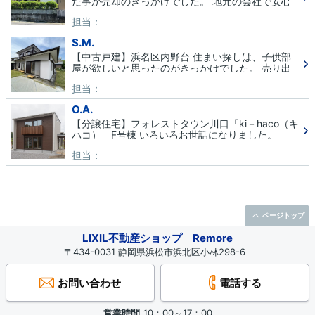
だ事が売却のきっかけでした。 地元の会社で安心
感がありました。
担当：
S.M.
【中古戸建】浜名区内野台 住まい探しは、子供部
屋が欲しいと思ったのがきっかけでした。 売り出
し前から良い家と思っていたところ、販売をはじめ
担当：
る事を知り、購入を決めました。
O.A.
【分譲住宅】フォレストタウン川口「ki－haco（キ
ハコ）」F号棟 いろいろお世話になりました。
担当：
1
/1
ページトップ
LIXIL不動産ショップ Remore
〒434-0031 静岡県浜松市浜北区小林298-6
お問い合わせ
電話する
営業時間
10：00～17：00