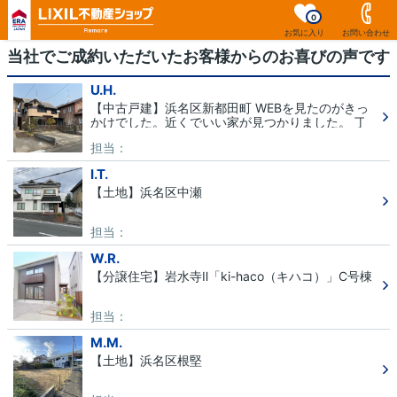
0
お気に入り
お問い合わせ
当社でご成約いただいたお客様からのお喜びの声です
U.H.
【中古戸建】浜名区新都田町 WEBを見たのがきっ
かけでした。近くでいい家が見つかりました。 丁
寧な対応をしていただきありがとうございました。
担当：
I.T.
【土地】浜名区中瀬
担当：
W.R.
【分譲住宅】岩水寺Ⅱ「ki-haco（キハコ）」C号棟
担当：
M.M.
【土地】浜名区根堅