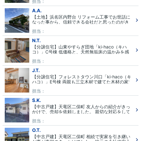
担当：
A.A.
【土地】浜名区内野台 リフォーム工事でお世話に
なった事から、信頼できる会社だと思ったのがきっ
かけでした。建物解体時に問題が見つかりました
担当：
が、解決していただき、本当にありがとうございま
した。
N.T.
【分譲住宅】山東やすらぎ団地「ki-haco（キハ
コ）」C号棟 低価格と、天然無垢床の温かみを感じ
られるところに魅力を感じました。三立木材HPを
担当：
見て共感できました。転勤が決まり、入居を急いで
いましたが、滞りなく無事に入居できました。これ
J.T.
からも末永くよろしくお願いします。
【分譲住宅】フォレストタウン川口「ki-haco（キ
ハコ）」E号棟 両親も三立木材で建てた木材の家で
とても快適でした。木材を感じられる家に住みたい
担当：
と思ったのがきっかけでした。
S.K.
【中古戸建】天竜区二俣町 友人からの紹介がきっ
かけで、売却を依頼しました。 親切な対応をして
頂けました。
担当：
O.T.
【中古戸建】天竜区二俣町 相続で実家を引き継い